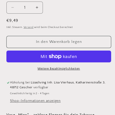
Verringere
Erhöhe
die
die
Menge
Menge
Normaler
€9,49
für
für
Preis
Inkl. Steuern.
Versand
wird beim Checkout berechnet
Vase
Vase
Mina
Mina
In den Warenkorb legen
Weitere Bezahlmöglichkeiten
Abholung bei
Lizasliving Inh. Lisa Vierhaus, Katharinenstraße 3,
48712 Gescher
verfügbar
Gewöhnlich fertig in 2 - 4 Tagen
Shop-Informationen anzeigen
Vase „Mina“ – zeitlose Eleganz für dein Zuhause