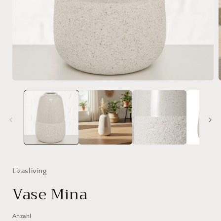
Medien
1
in
i
Modal
öffnen
ö
Lizasliving
Vase Mina
Anzahl