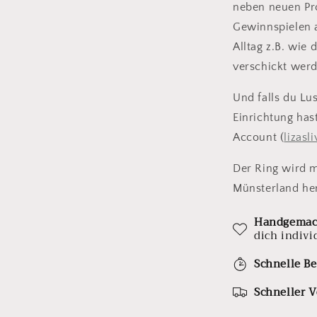
neben neuen Pr
Gewinnspielen a
Alltag z.B. wie
verschickt wer
Und falls du Lus
Einrichtung has
Account (
lizasl
Der Ring wird mi
Münsterland her
Handgemac
dich indivi
Schnelle Be
Schneller 