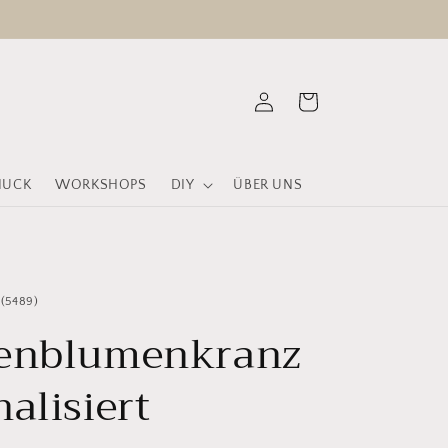
Einloggen
Warenkorb
MUCK
WORKSHOPS
DIY
ÜBER UNS
5489
(5489)
Bewertungen
enblumenkranz
insgesamt
alisiert