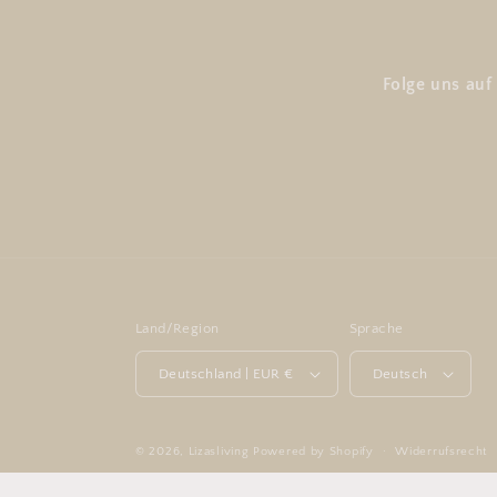
Folge uns auf
Land/Region
Sprache
Deutschland | EUR €
Deutsch
© 2026,
Lizasliving
Powered by Shopify
Widerrufsrecht