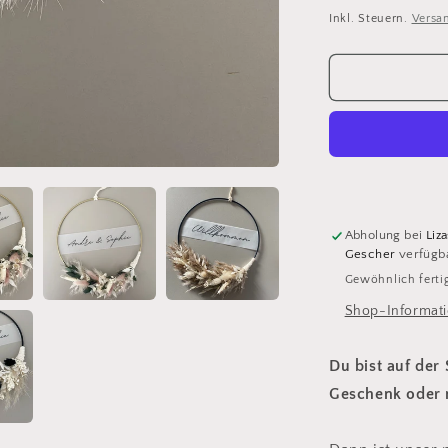
für
Preis
Inkl. Steuern.
Versa
Trockenblu
personalisie
Abholung bei
Liz
Gescher
verfügb
Gewöhnlich fertig
Shop-Informati
Du bist auf der
Geschenk oder 