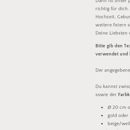
Dann ist unser 
richtig für dic
Hochzeit, Gebur
weitere Feiern s
Deine Liebsten 
Bitte gib den T
verwendet und b
Der angegebene
Du kannst zwis
sowie der
Farb
Ø 20 cm o
gold oder
beige/wei