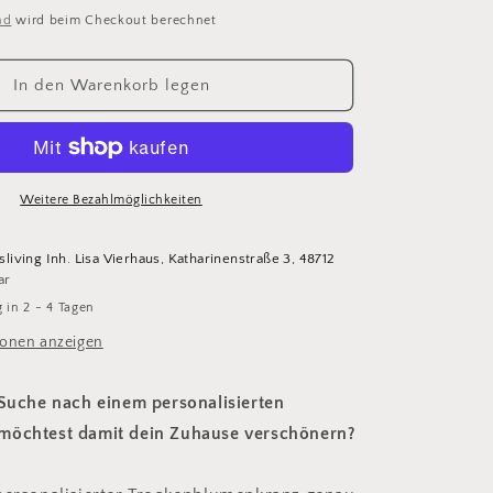
für
nd
wird beim Checkout berechnet
menkranz
Trockenblumenkranz
rt
personalisiert
In den Warenkorb legen
Weitere Bezahlmöglichkeiten
asliving Inh. Lisa Vierhaus, Katharinenstraße 3, 48712
ar
 in 2 - 4 Tagen
onen anzeigen
 Suche nach einem personalisierten
möchtest damit dein Zuhause verschönern?