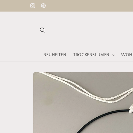
Direkt
Versandkostenfrei ab 60 € ♡
zum
Instagram
Pinterest
Inhalt
NEUHEITEN
TROCKENBLUMEN
WOHN
Zu
Produktinformationen
springen