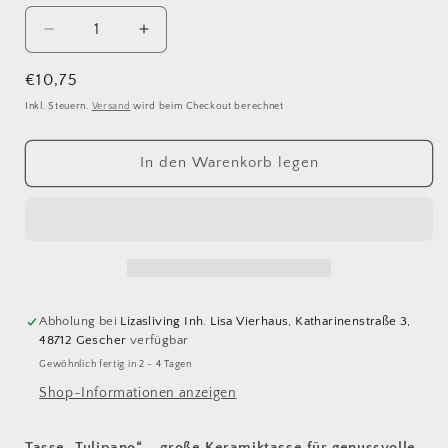
Verringere
Erhöhe
die
die
Menge
Menge
Normaler
€10,75
für
für
Preis
Inkl. Steuern.
Versand
wird beim Checkout berechnet
Tasse
Tasse
Tulipano
Tulipano
In den Warenkorb legen
Abholung bei
Lizasliving Inh. Lisa Vierhaus, Katharinenstraße 3,
48712 Gescher
verfügbar
Gewöhnlich fertig in 2 - 4 Tagen
Shop-Informationen anzeigen
Tasse „Tulipano“ – große Keramiktasse für genussvolle