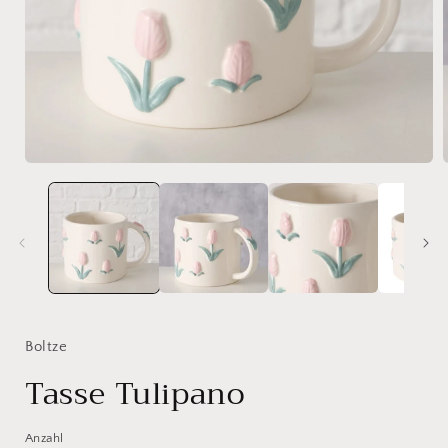
Medien
1
in
i
Modal
öffnen
ö
Boltze
Tasse Tulipano
Anzahl