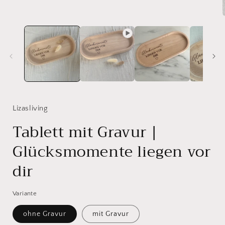
öffnen
i
ö
Lizasliving
Tablett mit Gravur |
Glücksmomente liegen vor
dir
Variante
ohne Gravur
mit Gravur