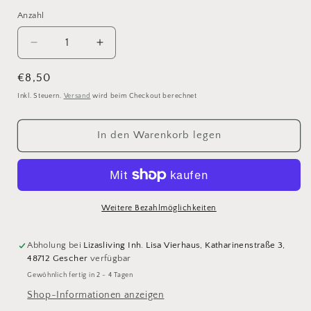
Anzahl
Verringere
Erhöhe
die
die
Menge
Menge
Normaler
€8,50
für
für
Preis
Inkl. Steuern.
Versand
wird beim Checkout berechnet
Tablett
Tablett
mit
mit
Gravur
Gravur
In den Warenkorb legen
|
|
Glücksmomente
Glücksmomente
liegen
liegen
vor
vor
dir
dir
Weitere Bezahlmöglichkeiten
Abholung bei
Lizasliving Inh. Lisa Vierhaus, Katharinenstraße 3,
48712 Gescher
verfügbar
Gewöhnlich fertig in 2 - 4 Tagen
Shop-Informationen anzeigen