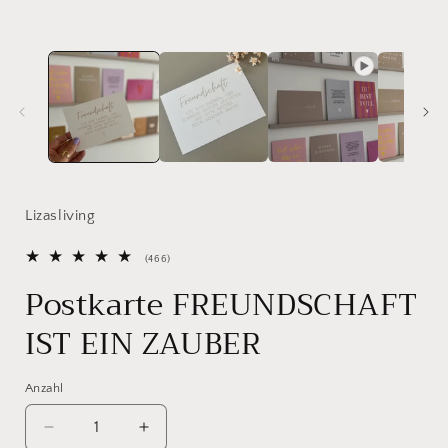
öffnen
ö
Lizasliving
466
(466)
Bewertungen
Postkarte FREUNDSCHAFT
insgesamt
IST EIN ZAUBER
Anzahl
Verringere
Erhöhe