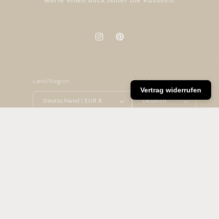
werfe einen Blick hinter die Kulissen!
Instagram
Pinterest
Land/Region
Sprache
Vertrag widerrufen
Deutschland | EUR €
Deutsch
Zahlungsmethoden
© 2026,
Lizasliving
Powered by Shopify
Widerrufsrecht
Datenschutzerklärung
AGB
Versand
Impressum
Kontaktinformationen