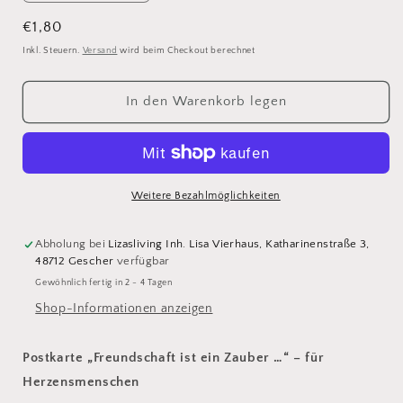
die
die
Menge
Menge
Normaler
€1,80
für
für
Preis
Inkl. Steuern.
Versand
wird beim Checkout berechnet
Postkarte
Postkarte
FREUNDSCHAFT
FREUNDSCHAFT
IST
IST
In den Warenkorb legen
EIN
EIN
ZAUBER
ZAUBER
Weitere Bezahlmöglichkeiten
Abholung bei
Lizasliving Inh. Lisa Vierhaus, Katharinenstraße 3,
48712 Gescher
verfügbar
Gewöhnlich fertig in 2 - 4 Tagen
Shop-Informationen anzeigen
Postkarte „Freundschaft ist ein Zauber …“ – für
Herzensmenschen