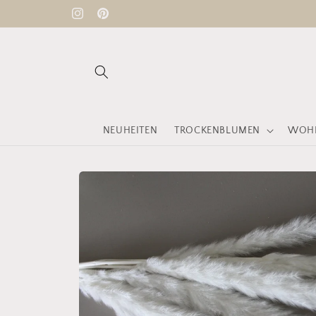
Direkt
Versandkostenfrei ab 60 € ♡
zum
Instagram
Pinterest
Inhalt
NEUHEITEN
TROCKENBLUMEN
WOHN
Zu
Produktinformationen
springen