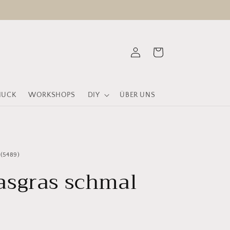
Warenkorb
Einloggen
MUCK
WORKSHOPS
DIY
ÜBER UNS
5489
(5489)
Bewertungen
sgras schmal
insgesamt