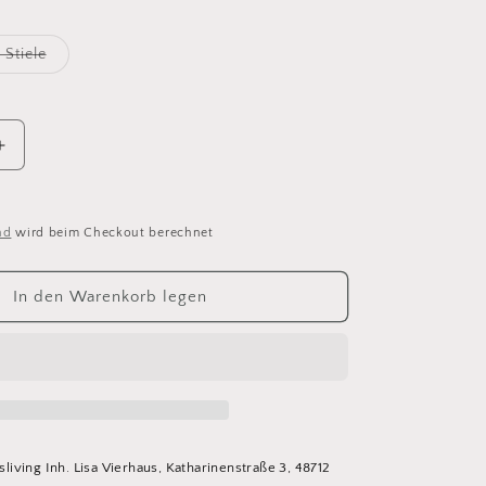
Variante
 Stiele
ausverkauft
oder
nicht
verfügbar
Erhöhe
die
Menge
für
nd
wird beim Checkout berechnet
s
Pampasgras
schmal
weiß
In den Warenkorb legen
asliving Inh. Lisa Vierhaus, Katharinenstraße 3, 48712