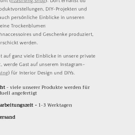
unt (
lizasliving.shop
). Dort erhältst du
oduktvorstellungen, DIY-Projekten und
uch persönliche Einblicke in unseren
 deine Trockenblumen
hnaccessoires und Geschenke produziert,
rschickt werden.
t auf ganz viele Einblicke in unsere private
t, werde Gast auf unserem Instagram-
iving
) für Interior Design und DIYs.
ht
- viele unserer Produkte werden für
duell angefertigt
arbeitungszeit -
1-3 Werktagen
Versand