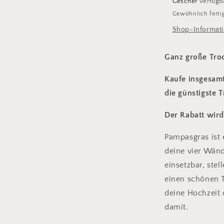
Gescher
verfügb
Gewöhnlich fertig
Shop-Informati
Ganz große Tro
Kaufe insgesam
die günstigste 
Der Rabatt wir
Pampasgras ist 
deine vier Wänd
einsetzbar, stel
einen schönen T
deine Hochzeit 
damit.