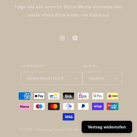
Folge uns auf unseren Social Media Accounts und
werfe einen Blick hinter die Kulissen!
Instagram
Pinterest
Land/Region
Sprache
Deutschland | EUR €
Deutsch
Zahlungsmethoden
Vertrag widerrufen
© 2026,
Lizasliving
Powered by Shopify
Widerrufsrecht