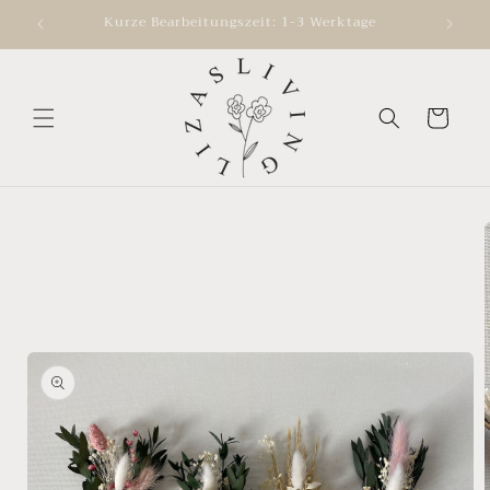
Direkt
Kurze Bearbeitungszeit: 1-3 Werktage
zum
Inhalt
Warenkorb
oduktinformationen
ringen