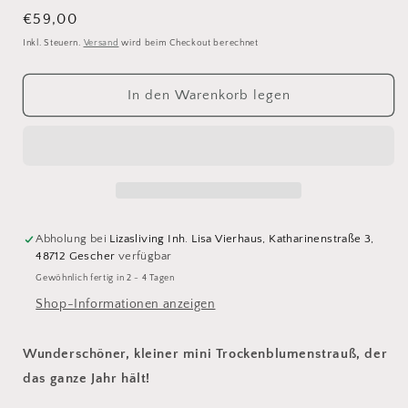
die
die
Menge
Menge
Normaler
€59,00
für
für
Preis
Inkl. Steuern.
Versand
wird beim Checkout berechnet
Mini
Mini
Trockenblumenstrauß
Trockenblumenstrauß
In den Warenkorb legen
Abholung bei
Lizasliving Inh. Lisa Vierhaus, Katharinenstraße 3,
48712 Gescher
verfügbar
Gewöhnlich fertig in 2 - 4 Tagen
Shop-Informationen anzeigen
Wunderschöner, kleiner mini Trockenblumenstrauß, der
das ganze Jahr hält!