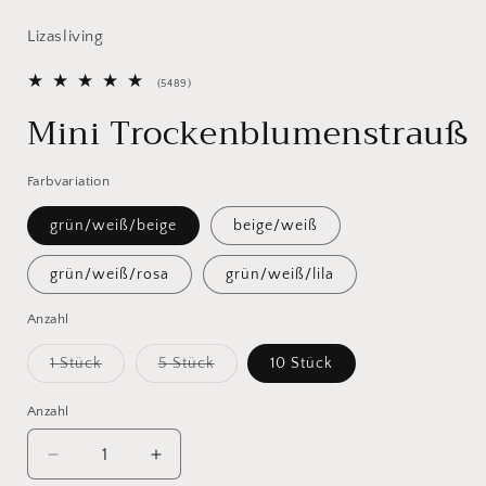
Lizasliving
5489
(5489)
Bewertungen
Mini Trockenblumenstrauß
insgesamt
Farbvariation
grün/weiß/beige
beige/weiß
grün/weiß/rosa
grün/weiß/lila
Anzahl
Variante
Variante
1 Stück
5 Stück
10 Stück
ausverkauft
ausverkauft
oder
oder
nicht
nicht
Anzahl
verfügbar
verfügbar
Verringere
Erhöhe