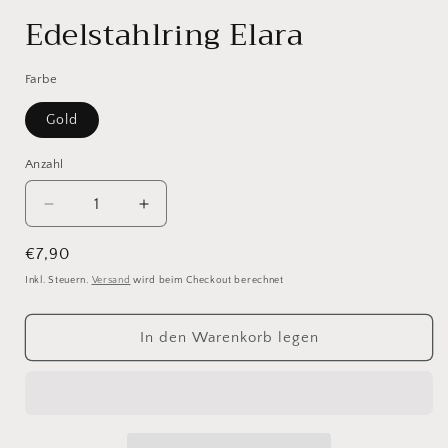
öffnen
Edelstahlring Elara
Farbe
Gold
Anzahl
Verringere
Erhöhe
die
die
Menge
Menge
Normaler
€7,90
für
für
Preis
Inkl. Steuern.
Versand
wird beim Checkout berechnet
Edelstahlring
Edelstahlring
Elara
Elara
In den Warenkorb legen