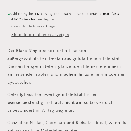
Abholung bei
Lizasliving Inh. Lisa Vierhaus, Katharinenstraße 3,
48712 Gescher
verfügbar
Gewöhnlich fertig in 2 - 4 Tagen
Shop-Informationen anzeigen
Der
Elara Ring
beeindruckt mit seinem
außergewöhnlichen Design aus goldfarbenem Edelstahl.
Die sanft abgerundeten, glänzenden Elemente erinnern
an fließende Tropfen und machen ihn zu einem modernen
Eyecatcher.
Gefertigt aus hochwertigem Edelstahl ist er
wasserbeständig
und
läuft nicht an
, sodass er dich
unbeschwert im Alltag begleitet.
Ganz ohne Nickel, Cadmium und Bleisalz – ideal, wenn du
auf verträgliche Materialien achtest.