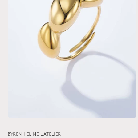
Medien
1
in
Modal
BYREN | ÉLINE L'ATELIER