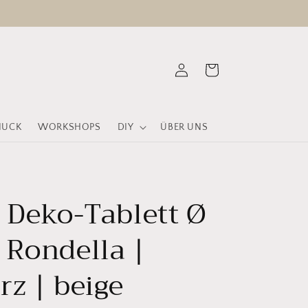
Warenkorb
Einloggen
MUCK
WORKSHOPS
DIY
ÜBER UNS
e Deko-Tablett Ø
 Rondella |
rz | beige