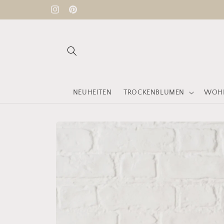
Direkt
zum
Instagram
Pinterest
Inhalt
NEUHEITEN
TROCKENBLUMEN
WOHN
Zu
Produktinformationen
springen