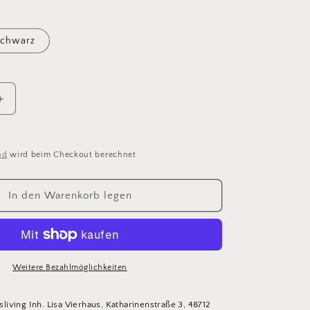
chwarz
Erhöhe
die
Menge
für
nd
wird beim Checkout berechnet
Boltze
Deko-
Tablett
In den Warenkorb legen
Ø
40
cm
Rondella
|
Weitere Bezahlmöglichkeiten
schwarz
|
asliving Inh. Lisa Vierhaus, Katharinenstraße 3, 48712
beige