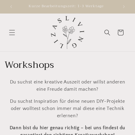
Direkt
Kurze Bearbeitungszeit: 1-3 Werktage
zum
Inhalt
Warenkorb
K
Workshops
a
Du suchst eine kreative Auszeit oder willst anderen
t
eine Freude damit machen?
e
Du suchst Inspiration für deine neuen DIY-Projekte
g
oder wolltest schon immer mal diese eine Technik
erlernen?
o
Dann bist du hier genau richtig – bei uns findest du