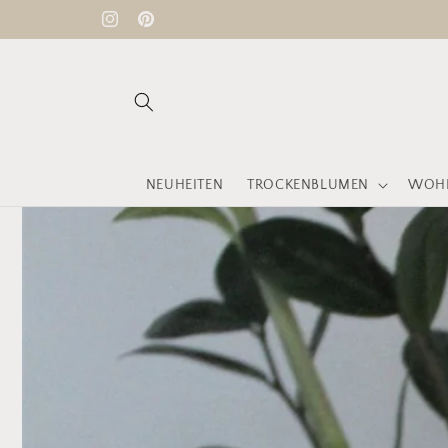
Direkt
Versandkostenfrei ab 60 € ♡
zum
Instagram
Pinterest
Inhalt
NEUHEITEN
TROCKENBLUMEN
WOHN